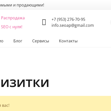
щамыми и продающими!
Распродажа
+7 (953) 276-70-95
info.seoap@gmail.com
SEO с нуля!
ио
Блог
Сервисы
Контакты
визитки
 вас!