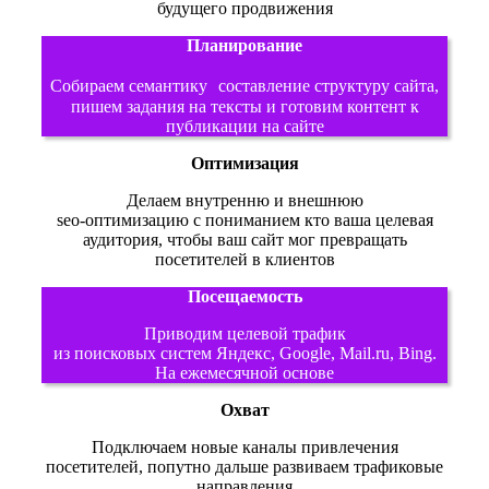
будущего продвижения
Планирование
Собираем семантику составление структуру сайта,
пишем задания на тексты и готовим контент к
публикации на сайте
Оптимизация
Делаем внутренню и внешнюю
seo-оптимизацию с пониманием кто ваша целевая
аудитория, чтобы ваш сайт мог превращать
посетителей в клиентов
Посещаемость
Приводим целевой трафик
из поисковых систем Яндекс, Google, Mail.ru, Bing.
На ежемесячной основе
Охват
Подключаем новые каналы привлечения
посетителей, попутно дальше развиваем трафиковые
направления