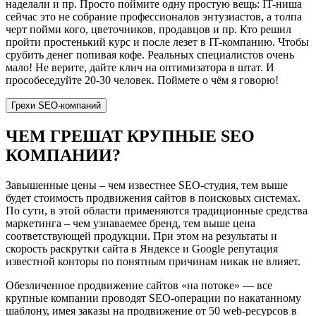
наделали и пр. Просто поймите одну простую вещь: IT-ниша
сейчас это не собрание профессионалов энтузиастов, а толпа
черт пойми кого, цветочников, продавцов и пр. Кто решил
пройти простенький курс и после лезет в IT-компанию. Чтобы
срубить денег попивая кофе. Реальных специалистов очень
мало! Не верите, дайте клич на оптимизатора в штат. И
прособеседуйте 20-30 человек. Поймете о чём я говорю!
Грехи SEO-компаний
ЧЕМ ГРЕШАТ КРУПНЫЕ SEO
КОМПАНИИ?
Завышенные цены – чем известнее SEO-студия, тем выше
будет стоимость продвижения сайтов в поисковых системах.
По сути, в этой области применяются традиционные средства
маркетинга – чем узнаваемее бренд, тем выше цена
соответствующей продукции. При этом на результаты и
скорость раскрутки сайта в Яндексе и Google репутация
известной конторы по понятным причинам никак не влияет.
Обезличенное продвижение сайтов «на потоке» — все
крупные компании проводят SEO-операции по накатанному
шаблону, имея заказы на продвижение от 50 web-ресурсов в