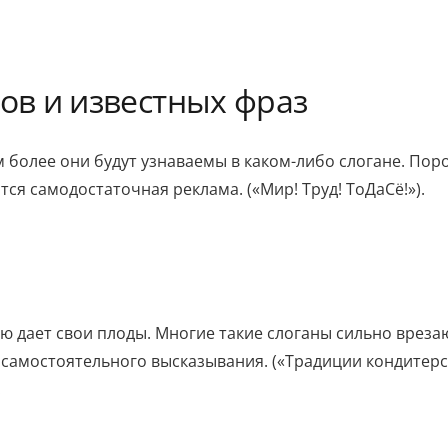
в и известных фраз
более они будут узнаваемы в каком-либо слогане. Пор
ся самодостаточная реклама. («Мир! Труд! ТоДаСё!»).
 дает свои плоды. Многие такие слоганы сильно вреза
е самостоятельного высказывания. («Традиции кондитер
.