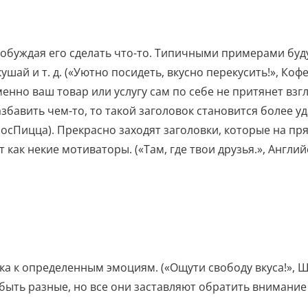
побуждая его сделать что-то. Типичными примерами буд
ушай и т. д. («Уютно посидеть, вкусно перекусить!», Коф
менно ваш товар или услугу сам по себе не притянет взг
збавить чем-то, то такой заголовок становится более у
МосПицца). Прекрасно заходят заголовки, которые на пр
как некие мотиваторы. («Там, где твои друзья.», Англи
ка к определенным эмоциям. («Ощути свободу вкуса!», Ш
быть разные, но все они заставляют обратить внимание