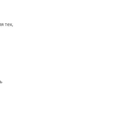
я тех,
ь