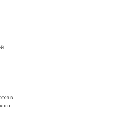
ой
ются в
ского