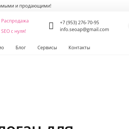
щамыми и продающими!
Распродажа
+7 (953) 276-70-95
info.seoap@gmail.com
SEO с нуля!
ио
Блог
Сервисы
Контакты
логан для