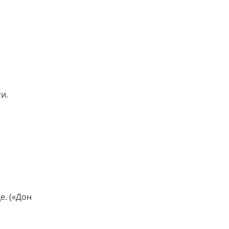
и.
е. («Дон