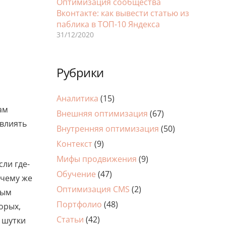
Оптимизация сообщества
Вконтакте: как вывести статью из
паблика в ТОП-10 Яндекса
31/12/2020
Рубрики
Аналитика
(15)
ам
Внешняя оптимизация
(67)
овлиять
Внутренняя оптимизация
(50)
Контекст
(9)
Мифы продвижения
(9)
ли где-
Обучение
(47)
очему же
Оптимизация CMS
(2)
ным
Портфолио
(48)
орых,
Статьи
(42)
 шутки