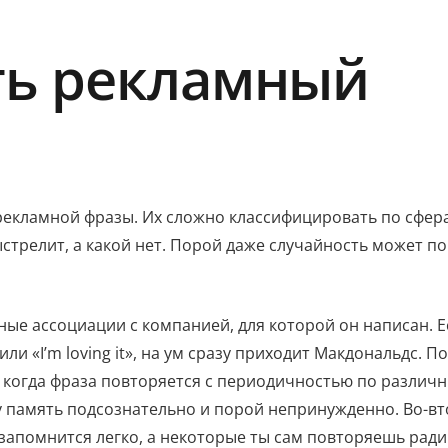
ть рекламный
рекламной фразы. Их сложно классифицировать по сфер
стрелит, а какой нет. Порой даже случайность может п
е ассоциации с компанией, для которой он написан. Ес
ли «I’m loving it», на ум сразу приходит Макдональдс. П
, когда фраза повторяется с периодичностью по различ
у память подсознательно и порой непринужденно. Во-вт
запомнится легко, а некоторые ты сам повторяешь ради