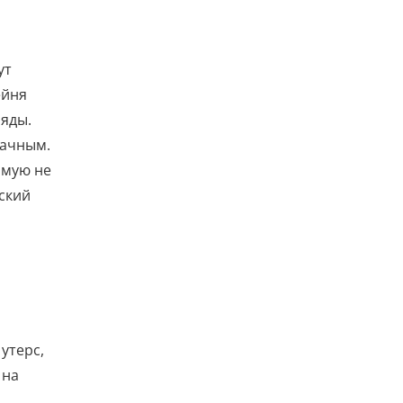
ут
ейня
ляды.
дачным.
ямую не
йский
утерс,
 на